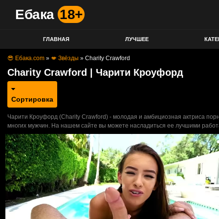
Ебака
18+
ГЛАВНАЯ
ЛУЧШЕЕ
КАТЕ
😎 Ебака.com
»
💋 Звёзды
»
Charity Crawford
Charity Crawford | Чарити Кроуфорд
Сортировка
Чарити Кроуфорд (Charity Crawford) - молодая и амбициозная актриса пор
многих мужчин. На нашем сайте вы можете насладиться ее лучшими работа