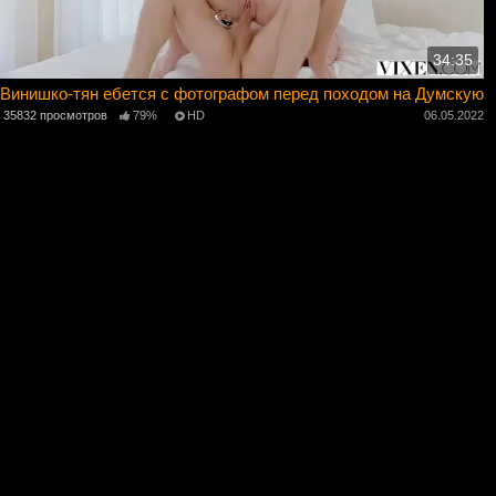
34:35
Винишко-тян ебется с фотографом перед походом на Думскую
35832 просмотров
79%
HD
06.05.2022