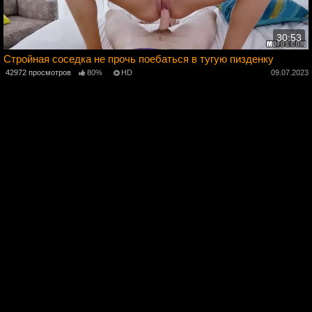
30:53
Стройная соседка не прочь поебаться в тугую пизденку
3
42972 просмотров
80%
HD
09.07.2023
2