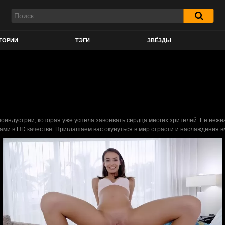
ГОРИИ
ТЭГИ
ЗВЁЗДЫ
ноиндустрии, которая уже успела завоевать сердца многих зрителей. Ее неж
ми в HD качестве. Приглашаем вас окунуться в мир страсти и наслаждения в