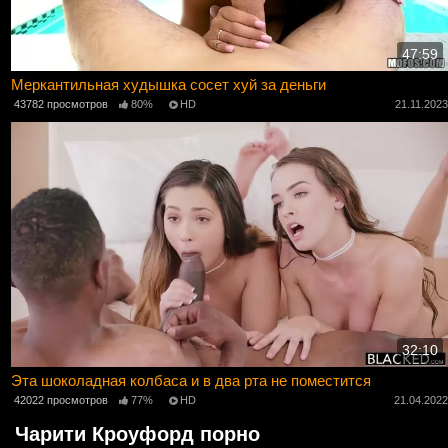
47:59
Меркантильная худышка сосет хуй за деньги
43782 просмотров
80%
HD
21.11.202
32:10
Эта шоколадная колбаса и в два рта не поместится
42022 просмотров
77%
HD
21.04.202
Чарити Кроуфорд порно