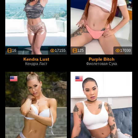
16
17155
125
17030
Kendra Lust
Purple Bitch
Кендра Ласт
Фиолетовая Сука