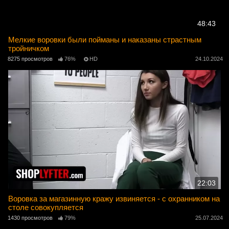
48:43
Мелкие воровки были пойманы и наказаны страстным
тройничком
8275 просмотров
76%
HD
24.10.2024
22:03
Воровка за магазинную кражу извиняется - с охранником на
столе совокупляется
1430 просмотров
79%
25.07.2024