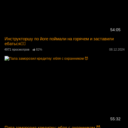
54:05
Инструкторшу по йоге поймали на горячем и заставили
ебаться🧘‍♀️
4971 просмотров
82%
08.12.2024
55:32
Папа заморозил кредитку: ебля с охранником 😈