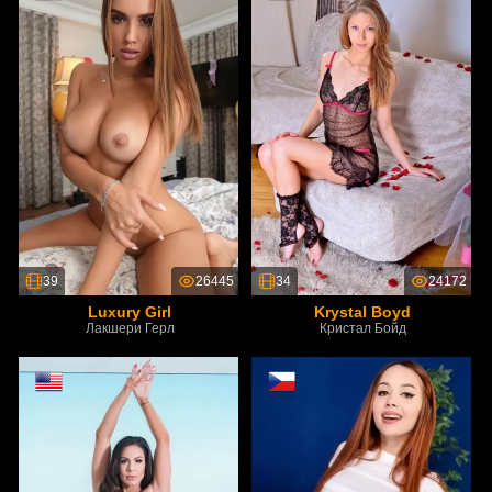
39
26445
34
24172
Luxury Girl
Krystal Boyd
Лакшери Герл
Кристал Бойд