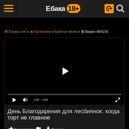
Ебака
18+
😎 Ебака.com
»
🔥 Категории
»
Бритые киски
»
🔞 Видео №9156
0:00
/ 0:00
День Благодарения для лесбиянок: когда
торт не главное