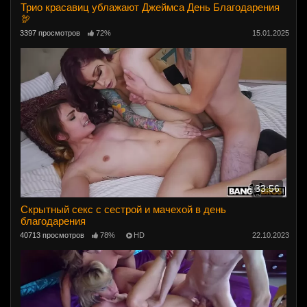
Трио красавиц ублажают Джеймса День Благодарения
🦃
3397 просмотров
72%
15.01.2025
33:56
Скрытный секс с сестрой и мачехой в день
благодарения
40713 просмотров
78%
HD
22.10.2023