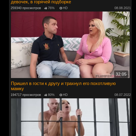
девочек, в горячей подборке
259340 просмотров
76%
HD
08.08.2021
32:05
Пришел в гости к другу и трахнул его похотливую
мамку
194717 просмотров
80%
HD
08.07.2022