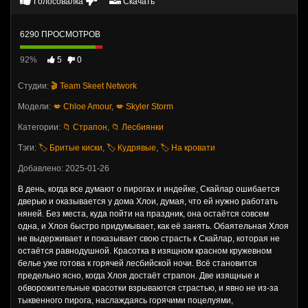
Голосовалка
Скачать
6290 ПРОСМОТРОВ
92%
5
0
Студии:
🎬 Team Skeet Network
Модели:
💋 Chloe Amour
,
💋 Skyler Storm
Категории:
📁 Страпон
,
📁 Лесбиянки
Тэги:
🏷️ Бритые киски
,
🏷️ Кудрявые
,
🏷️ На кровати
Добавлено: 2025-01-26
В день, когда все думают о пирогах и индейке, Скайлар ошибается
дверью и оказывается у дома Хлои, думая, что ей нужно работать
няней. Без места, куда пойти на праздник, она остаётся совсем
одна, и Хлоя быстро придумывает, как её занять. Обаятельная Хлоя
не выдерживает и показывает свою страсть к Скайлар, которая не
остаётся равнодушной. Красотка в изящном красном кружевном
белье уже готова к горячей лесбийской ночи. Всё становится
предельно ясно, когда Хлоя достаёт страпон. Две изящные и
обворожительные красотки взрываются страстью, и явно не из-за
тыквенного пирога, наслаждаясь горячими поцелуями,