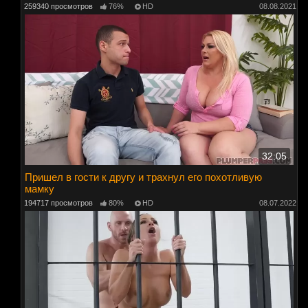
259340 просмотров
76%
HD
08.08.2021
32:05
Пришел в гости к другу и трахнул его похотливую
мамку
194717 просмотров
80%
HD
08.07.2022