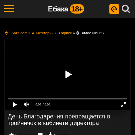
Ебака
18+
😎 Ебака.com
»
🔥 Категории
»
В офисе
»
🔞 Видео №9157
0:00
/ 0:00
День Благодарения превращается в
тройничок в кабинете директора