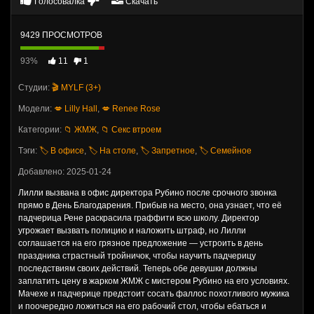
Голосовалка
Скачать
9429 ПРОСМОТРОВ
93%
11
1
Студии:
🎬 MYLF (3+)
Модели:
💋 Lilly Hall
,
💋 Renee Rose
Категории:
📁 ЖМЖ
,
📁 Секс втроем
Тэги:
🏷️ В офисе
,
🏷️ На столе
,
🏷️ Запретное
,
🏷️ Семейное
Добавлено: 2025-01-24
Лилли вызвана в офис директора Рубино после срочного звонка
прямо в День Благодарения. Прибыв на место, она узнает, что её
падчерица Рене раскрасила граффити всю школу. Директор
угрожает вызвать полицию и наложить штраф, но Лилли
соглашается на его грязное предложение — устроить в день
праздника страстный тройничок, чтобы научить падчерицу
последствиям своих действий. Теперь обе девушки должны
заплатить цену в жарком ЖМЖ с мистером Рубино на его условиях.
Мачехе и падчерице предстоит сосать фаллос похотливого мужика
и поочередно ложиться на его рабочий стол, чтобы ебаться и